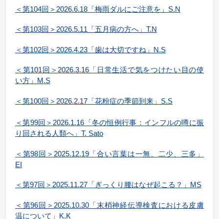
＜第104回＞2026.6.18「梅雨ダルにご注意を」S.N
＜第103回＞2026.5.11「五月病の方へ」T.N
＜第102回＞2026.4.23「歯は大切ですね」N.S
＜第101回＞2026.3.16「日常生活で気をつけたい目の使
い方」M.S
＜第100回＞2026.2.17「花粉症の季節到来」S.S
＜第99回＞2026.1.16「冬の恒例行事：インフルの噂に振
り回される人類へ」
T. Sato
＜第98回＞2025.12.19「合い言葉は一無、二少、三多」
EI
＜第97回＞2025.11.27「ぎっくり腰はなぜ起こる？」
MS
＜第96回＞2025.10.30「末梢神経伝導検査における皮膚
温について」K.K