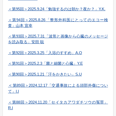
＜第95回＞2025.9.24「勉強するのは朝か？夜か？」Y.K.
＜第94回＞2025.8.26「整形外科医にとってのエコー検
査」山本 宣幸
＜第93回＞2025.7.31「波形と画像から心臓のメッセージ
を読み取る」安田 聡
＜第92回＞2025.3.25「入浴のすすめ」A.O
＜第91回＞2025.2.3「菌と細菌と心臓」Y.E
＜第90回＞2025.1.21「汗をかきたい」S.U
＜
第89回＞2024.12.17「交通事故による頭部外傷につい
て」I.I
＜第88回＞2024.11.20「セイタカアワダチソウの冤罪」
R.I