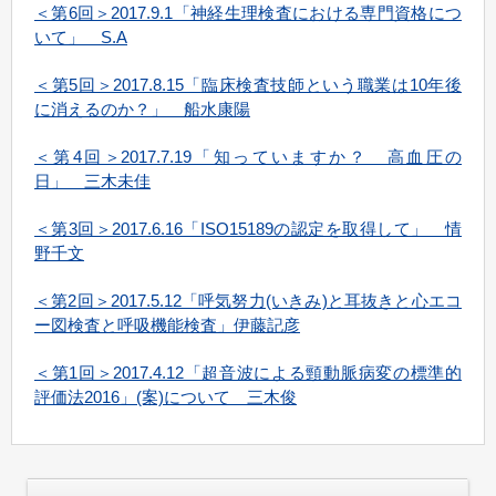
＜第6回＞2017.9.1「神経生理検査における専門資格につ
いて」 S.A
＜第5回＞2017.8.15「臨床検査技師という職業は10年後
に消えるのか？」 船水康陽
＜第4回＞2017.7.19「知っていますか？ 高血圧の
日」 三木未佳
＜第3回＞2017.6.16「ISO15189の認定を取得して」 情
野千文
＜第2回＞2017.5.12「呼気努力(いきみ)と耳抜きと心エコ
ー図検査と呼吸機能検査」伊藤記彦
＜第1回＞2017.4.12「超音波による頸動脈病変の標準的
評価法2016」(案)について 三木俊