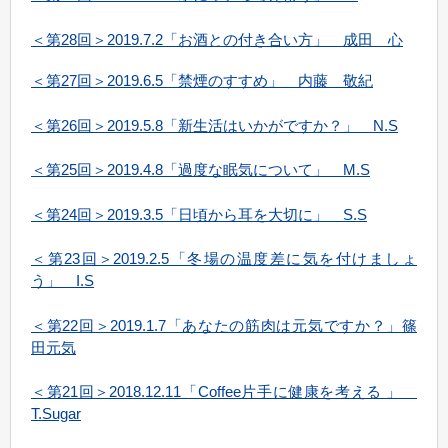
＜第28回＞2019.7.2「お酒との付き合い方」 成田 心
＜第27回＞2019.6.5「禁煙のすすめ」 内藤 敬紀
＜第26回＞2019.5.8「新生活はいかがですか？」 N.S
＜第25回＞2019.4.8「過度な眠気について」 M.S
＜第24回＞2019.3.5「日頃から耳を大切に」 S.S
＜第23回＞2019.2.5「冬場の温度差に気を付けましょ
う」 I.S
＜第22回＞2019.1.7「あなたの筋肉は元気ですか？」
篠
田元気
＜第21回＞2018.12.11「Coffee片手に健康を考える 」
T.Sugar