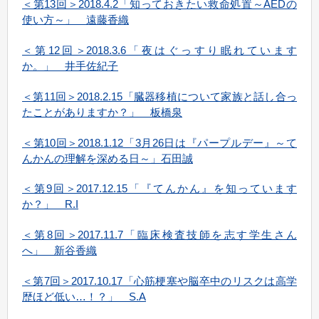
＜第13回＞2018.4.2「知っておきたい救命処置～AEDの
使い方～」 遠藤香織
＜第12回＞2018.3.6「夜はぐっすり眠れています
か。」 井手佐紀子
＜第11回＞2018.2.15「臓器移植について家族と話し合っ
たことがありますか？」 板橋泉
＜第10回＞2018.1.12「3月26日は『パープルデー』～て
んかんの理解を深める日～」石田誠
＜第9回＞2017.12.15「『てんかん』を知っています
か？」 R.I
＜第8回＞2017.11.7「臨床検査技師を志す学生さん
へ」 新谷香織
＜第7回＞2017.10.17「心筋梗塞や脳卒中のリスクは高学
歴ほど低い…！？」 S.A