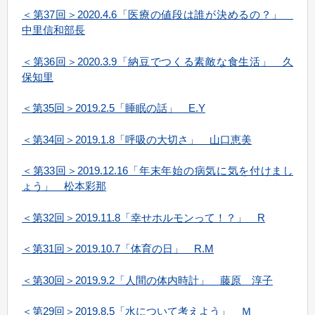
＜第37回＞2020.4.6「医療の値段は誰が決めるの？」
中里信和部長
＜第36回＞2020.3.9「納豆でつくる素敵な食生活」 久
保知里
＜第35回＞2019.2.5「睡眠の話」 E.Y
＜第34回＞2019.1.8「呼吸の大切さ」 山口恵美
＜第33回＞2019.12.16「年末年始の病気に気を付けまし
ょう」 松本彩那
＜第32回＞2019.11.8「幸せホルモンって！？」 R
＜第31回＞2019.10.7「体育の日」 R.M
＜第30回＞2019.9.2「人間の体内時計」 藤原 淳子
＜第29回＞2019.8.5「水について考えよう」 Ｍ