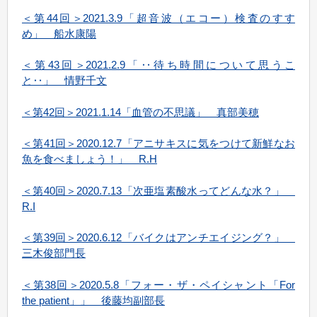
＜第44回＞2021.3.9「超音波（エコー）検査のすす
め」 船水康陽
＜第43回＞2021.2.9「‥待ち時間について思うこ
と‥」 情野千文
＜第42回＞2021.1.14「血管の不思議」 真部美穂
＜第41回＞2020.12.7「アニサキスに気をつけて新鮮なお
魚を食べましょう！」 R.H
＜第40回＞2020.7.13「次亜塩素酸水ってどんな水？」
R.I
＜第39回＞2020.6.12「バイクはアンチエイジング？」
三木俊部門長
＜第38回＞2020.5.8「フォー・ザ・ペイシャント「For
the patient」」 後藤均副部長