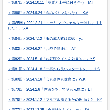
＜第87回＞2024.10.11「脂質と上手に付き合う」M.I
＜第86回＞2024.9.24「命のバトンをつなぐ」K.A
＜第85回＞2024.8.21「クーリングシェルターはじまりま
した！」S.A
＜第84回＞2024.7.12「脳の成人式は30歳」y.
t
＜第83回＞2024.6.27「お酢で健康に」AT
＜第82回＞2024.5.16「お昼寝タイムを効果的に」Y.S
＜第81回＞2024.4.18「一杯から良いスタートを。」H.S
＜第80回＞2024.3.18「心も身体も健康に」W.K
＜第79回＞2024.2.8「体温をあげて冬も元気に」E.I
＜第78回＞2024.1.12「ブルブル震えるその理由は？」KY
＜第77回＞2023.12.25「今日は忙しくないね」SA