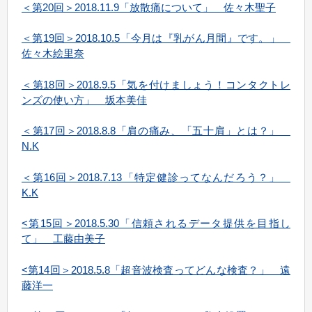
＜第20回＞2018.11.9「放散痛について」 佐々木聖子
＜第19回＞2018.10.5「今月は『乳がん月間』です。」
佐々木絵里奈
＜第18回＞2018.9.5「気を付けましょう！コンタクトレ
ンズの使い方」 坂本美佳
＜第17回＞2018.8.8「肩の痛み、「五十肩」とは？」
N.K
＜第16回＞2018.7.13「特定健診ってなんだろう？」
K.K
<第15回＞2018.5.30「信頼されるデータ提供を目指し
て」 工藤由美子
<第14回＞2018.5.8「超音波検査ってどんな検査？」 遠
藤洋一