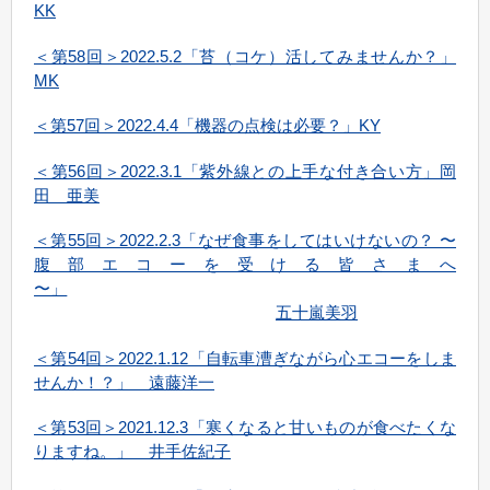
KK
＜第58回＞2022.5.2「苔（コケ）活してみませんか？」
MK
＜第57回＞2022.4.4「機器の点検は必要？」KY
＜第56回＞2022.3.1「紫外線との上手な付き合い方」岡
田 亜美
＜第55回＞2022.2.3「なぜ食事をしてはいけないの？ 〜
腹部エコーを受ける皆さまへ
〜」
五十嵐美羽
＜第54回＞2022.1.12「自転車漕ぎながら心エコーをしま
せんか！？」 遠藤洋一
＜第53回＞2021.12.3「寒くなると甘いものが食べたくな
りますね。」 井手佐紀子