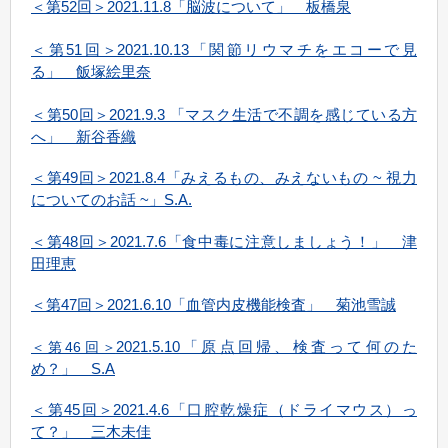
＜第52回＞2021.11.8「脳波について」 板橋泉
＜第51回＞2021.10.13「関節リウマチをエコーで見
る」 飯塚絵里奈
＜第50回＞2021.9.3 「マスク生活で不調を感じている方
へ」 新谷香織
＜第49回＞2021.8.4「みえるもの、みえないもの ~ 視力
についてのお話 ~」S.A.
＜第48回＞2021.7.6「食中毒に注意しましょう！」 津
田理恵
＜第47回＞2021.6.10「血管内皮機能検査」 菊池雪誠
2021.5.10「原点回帰、検査って何のた
＜第46回＞
め？」 S.A
＜第45回＞2021.4.6「口腔乾燥症（ドライマウス）っ
て？」 三木未佳